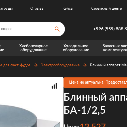
аграды
Отзывы
Кейсы
Сервисный центр
+996 (559) 888-
+996 (559) 8
е
Хлебопекарное
Холодильное
Запасные час
ие
оборудование
оборудование
комплектую
+996 (770) 8
Запасные части для теплового оборудовани
Запасные части для хо
е для фаст-фудов
Электрооборудование
Блинный аппарат Ма
Цена не актуальна. Предоставл
Блинный апп
БА-1/2,5