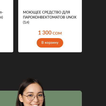
п-
МОЮЩЕЕ СРЕДСТВО ДЛЯ
Весы ла
л)
ПАРОКОНВЕКТОМАТОВ UNOX
3000Н
(1л)
1 300
COM
В корзину