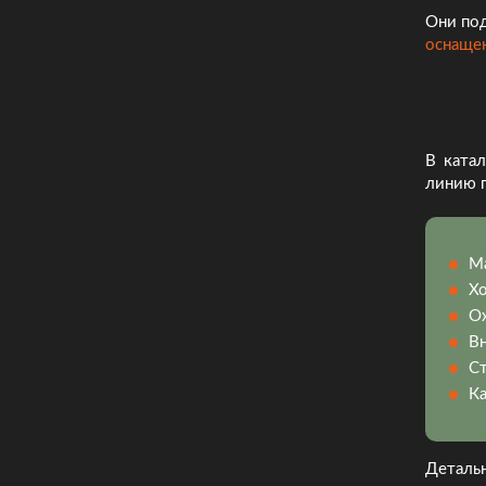
Они под
оснаще
В ката
линию п
М
Х
О
Вн
Ст
Ка
Деталь