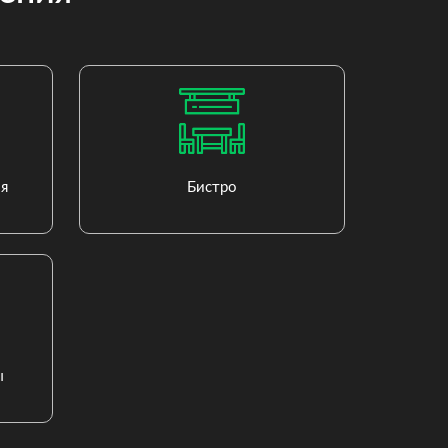
я
Бистро
ы