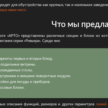
ходят для обустройства как крупных, так и маленьких заведе
нных нами мест
.
Что мы предл
логе «АРТО» представлены различные секции и блоки из ко
итания серии «Ривьера». Среди них:
армиты первых и вторых блюд.
олодильные витрины.
хлаждаемые столы.
утренние и внешние поворотные модули.
ойки для посуды и приборов.
ссовые блоки.
ные описания функций, размеров и других параметров
линий 