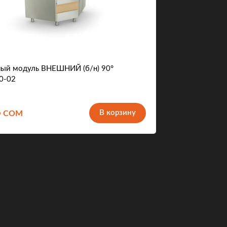
ый модуль ВНЕШНИЙ (б/н) 90°
0-02
6
В корзину
COM