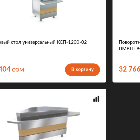
овый стол универсальный КСП-1200-02
Поворотн
ПМВШ-9
404
32 76
В корзину
COM