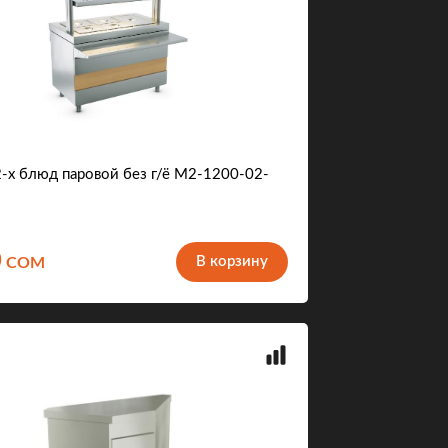
-х блюд паровой без г/ё М2-1200-02-
0
В корзину
COM