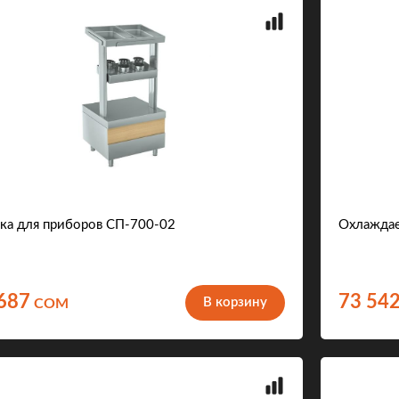
ка для приборов СП-700-02
Охлажда
687
73 54
В корзину
COM