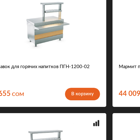
авок для горячих напитков ПГН-1200-02
Мармит п
655
44 00
В корзину
COM