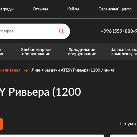
аграды
Отзывы
Кейсы
Сервисный центр
+996 (559) 888-
+996 (559) 8
е
Хлебопекарное
Холодильное
Запасные час
ие
оборудование
оборудование
комплектую
+996 (770) 8
Запасные части для теплового оборудовани
Запасные части для хо
чи питания
Линия раздачи ATESY Ривьера (1200 линия)
Y Ривьера (1200
По умо