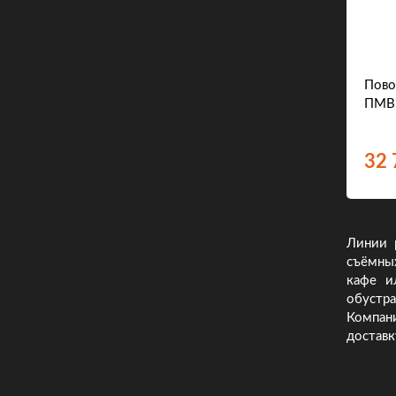
Пово
ПМВ
32 
Линии 
съёмны
кафе и
обустр
Компан
доставк