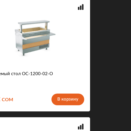
емый стол ОС-1200-02-О
2
В корзину
COM