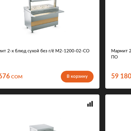
ит 2-х блюд сухой без г/ё М2-1200-02-СО
Мармит 2
ПО
676
59 18
В корзину
COM