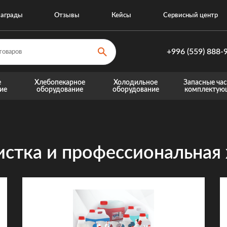
аграды
Отзывы
Кейсы
Сервисный центр
+996 (559) 888-
+996 (559) 8
е
Хлебопекарное
Холодильное
Запасные час
ие
оборудование
оборудование
комплектую
+996 (770) 8
Запасные части для теплового оборудовани
Запасные части для хо
стка и профессиональная