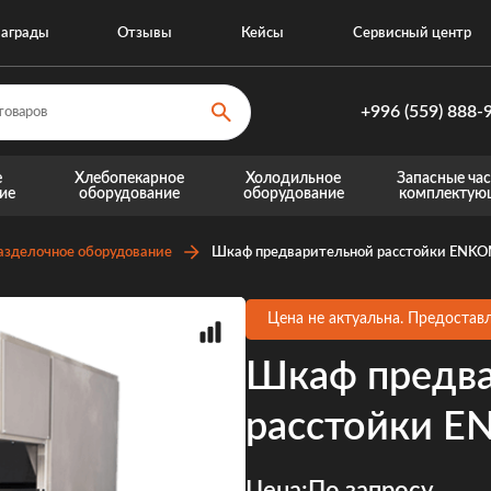
аграды
Отзывы
Кейсы
Сервисный центр
+996 (559) 888-
+996 (559) 8
е
Хлебопекарное
Холодильное
Запасные час
ие
оборудование
оборудование
комплектую
+996 (770) 8
Запасные части для теплового оборудовани
Запасные части для хо
азделочное оборудование
Шкаф предварительной расстойки ENK
Цена не актуальна. Предоставл
Шкаф предва
расстойки 