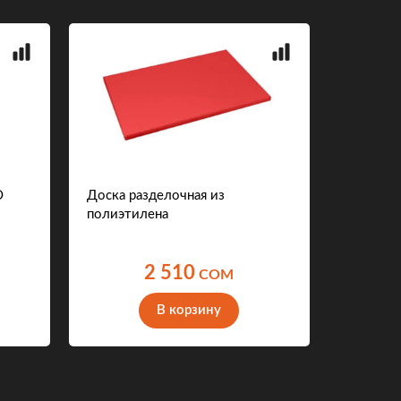
О
Доска разделочная из
Промышл
полиэтилена
машина 
2 510
COM
В корзину