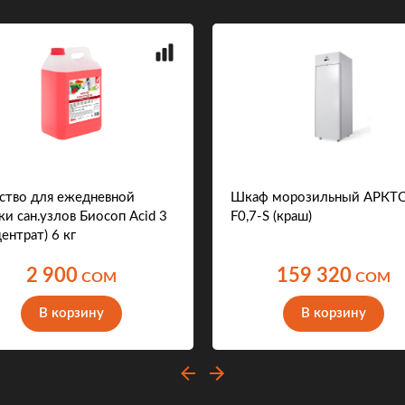
ство для ежедневной
Шкаф морозильный АРКТ
ки сан.узлов Биосоп Acid 3
F0,7-S (краш)
ентрат) 6 кг
2 900
159 320
COM
COM
В корзину
В корзину