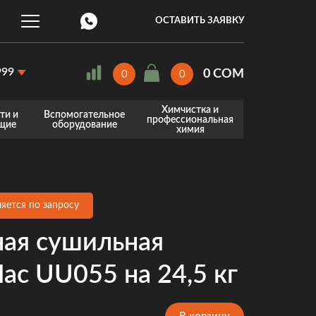
ОСТАВИТЬ ЗАЯВКУ
999
0 COM
0
0
Химчистка и
88-999
ти и
Вспомогательное
профессиональная
щие
оборудование
химия
87-887
я
лодильного оборудования
Весоизмерительное оборудование
Оборудование для профессиональной химчистки
Профессиональная химия для клининга
Профессиональная химия для пищевой промышленности
Профессиональная химия для стирки и химчистки
яется по запросу
ая сушильная
ac UU055 на 24,5 кг