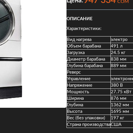
947 334
Цена:
COM
ОПИСАНИЕ
Характеристики:
Вид нагрева
электро
Объем барабана
491 л
Загрузка
24.5 кг
Диаметр барабана
838 мм
Глубина барабана
889 мм
Реверс
Управление
электронн
Напряжение
380 В
Мощность
27.75 кВт
Ширина
876 мм
Глубина
1362 мм
Высота
1695 мм
Вес (без упаковки)
197 кг
Страна производства
США