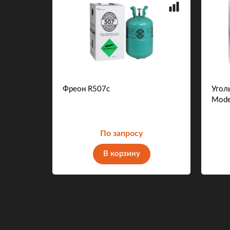
Фреон R507с
Угол
Mode
По запросу
В корзину