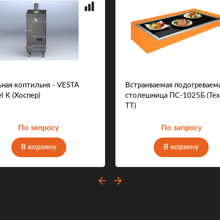
ьная коптильня - VESTA
Встраиваемая подогреваем
l K (Хоспер)
столешница ПС-1025Б (Тех
ТТ)
По запросу
По запросу
В корзину
В корзину