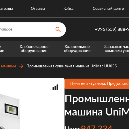
аграды
Отзывы
Кейсы
Сервисный центр
+996 (559) 888-
+996 (559) 8
е
Хлебопекарное
Холодильное
Запасные час
ие
оборудование
оборудование
комплектую
+996 (770) 8
Запасные части для теплового оборудовани
Запасные части для хо
 машины
Промышленная сушильная машина UniMac UU055
Цена не актуальна. Предоставл
Промышленн
машина UniM