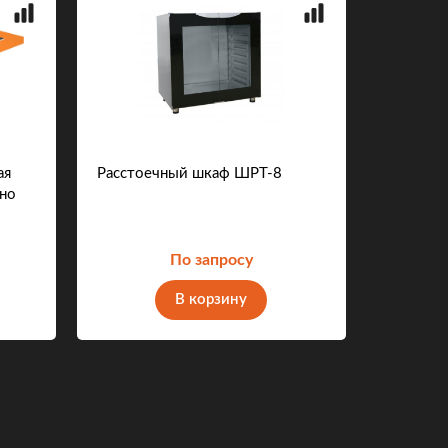
ая
Расстоечный шкаф ШРТ-8
BIOSOA
но
По запросу
В корзину