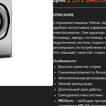
1 399 046
Цена:
CO
ОПИСАНИЕ
Стиральные машины Unimac сер
удобное интуитивное управлен
электроэнергии. Они идеально
больницы, заводы, гостиницы,
подключения системы подачи 
регулировать их потребление в
Это повышает качество стирки 
Особенности:
Высокое качество стирки
Сниженная влажность белья
Автоматическая регулировка
Низкий расход воды
Длительный срок работы
Самодиагностика системы
PROform
– свободно-прогр
управление
М9
(99 программ