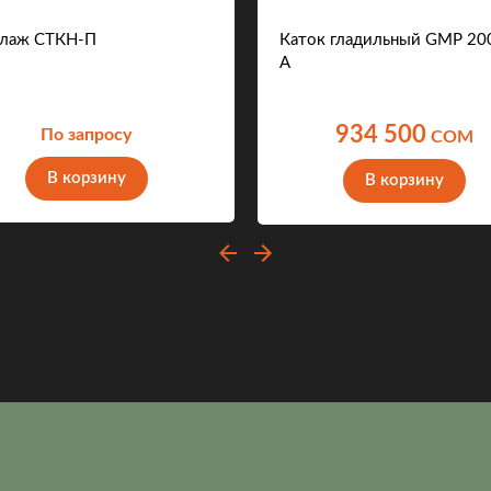
лаж СТКН-П
Каток гладильный GMP 20
A
934 500
По запросу
COM
В корзину
В корзину