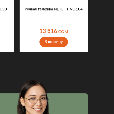
0.30
Ручная тележка NETLIFT NL-104
Стелла
13 816
COM
В корзину