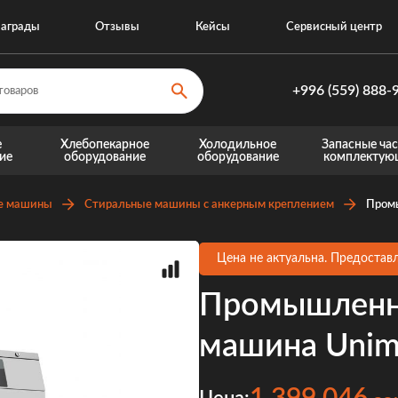
аграды
Отзывы
Кейсы
Сервисный центр
+996 (559) 888-
+996 (559) 8
е
Хлебопекарное
Холодильное
Запасные час
ие
оборудование
оборудование
комплектую
+996 (770) 8
Запасные части для теплового оборудовани
Запасные части для хо
е машины
Стиральные машины с анкерным креплением
Промы
Цена не актуальна. Предоставл
Промышленна
машина Unim