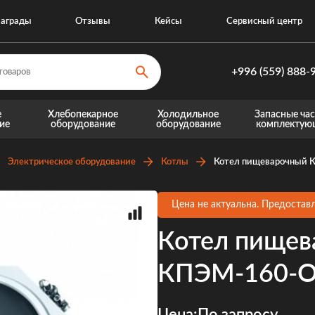
аграды
Отзывы
Кейсы
Сервисный центр
+996 (559) 888-
+996 (559) 8
е
Хлебопекарное
Холодильное
Запасные час
ие
оборудование
оборудование
комплектую
+996 (770) 8
Запасные части для теплового оборудовани
Запасные части для хо
Электрическое оборудование
Котлы
Котел пищеварочный
Цена не актуальна. Предоставл
Котел пищев
КПЭМ-160-