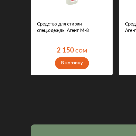
0511
Средство для стирки
Сред
спец.одежды Агент М-8
Аген
2 150
COM
В корзину