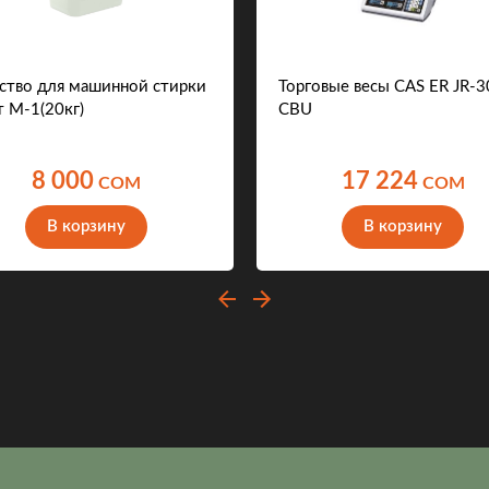
ство для машинной стирки
Торговые весы CAS ER JR-3
т M-1(20кг)
CBU
8 000
17 224
COM
COM
В корзину
В корзину