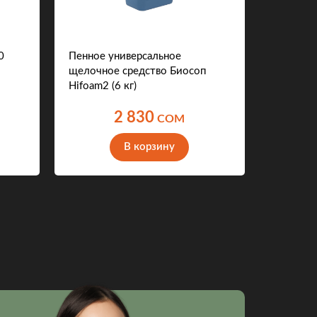
0
Пенное универсальное
Шкаф м
щелочное средство Биосоп
F1,4-S (
Hifoam2 (6 кг)
2 830
COM
В корзину