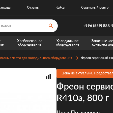
аграды
Отзывы
Кейсы
Сервисный центр
+996 (559) 888-
+996 (559) 8
е
Хлебопекарное
Холодильное
Запасные час
ие
оборудование
оборудование
комплектую
+996 (770) 8
Запасные части для теплового оборудовани
Запасные части для хо
пасные части для холодильного оборудования
Фреон сервисный с 
Цена не актуальна. Предоставл
Фреон серви
R410a, 800 г