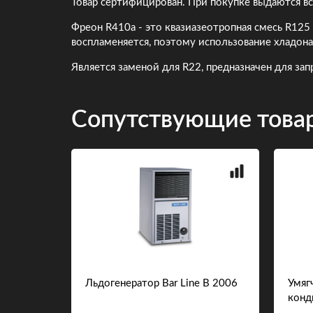
Товар сертифицирован. При покупке выдаются в
Фреон R410a - это квазиазеотропная смесь R125 
воспламеняется, поэтому использование хладона
Является заменой для R22, предназначен для за
Сопутствующие това
KN-FNT
Льдогенератор Bar Line B 2006
Умяг
конд