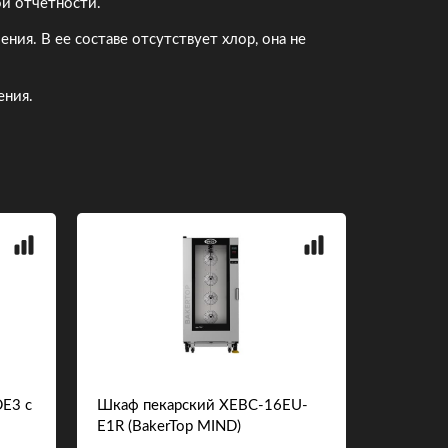
й отчетности.
ния. В ее составе отсутствует хлор, она не
ения.
E3 с
Шкаф пекарский XEBC-16EU-
BIOSOAP
E1R (BakerTop MIND)
МЫЛО.