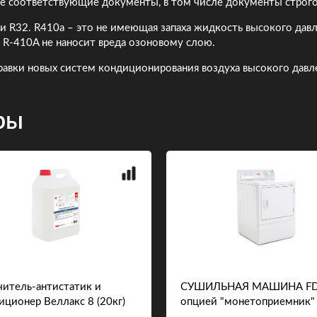
се соответствующие документы, в том числе документы строго
и R32. R410a – это не имеющая запаха жидкость высокого давле
 R-410A не наносит вреда озоновому слою.
правки новых систем кондиционирования воздуха высокого давл
ры
читель-антистатик и
СУШИЛЬНАЯ МАШИНА FD
иционер Веллакс 8 (20кг)
опцией "монетоприемник"