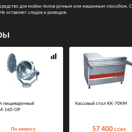
 средство для мойки полов ручным или машинным способом. С
е оставляет следов и разводов.
ры
л пищеварочный
Кассовый стол КК-70КМ
М-160-ОР
57 400
По запросу
COM