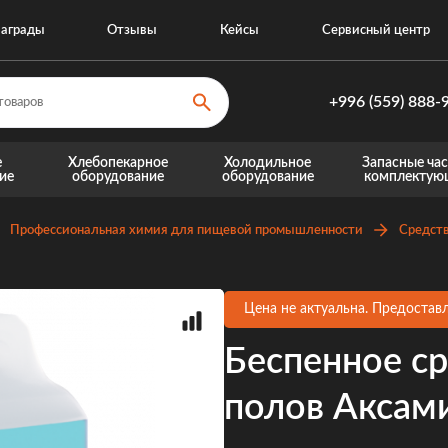
аграды
Отзывы
Кейсы
Сервисный центр
+996 (559) 888-
+996 (559) 8
е
Хлебопекарное
Холодильное
Запасные час
ие
оборудование
оборудование
комплектую
+996 (770) 8
Запасные части для теплового оборудовани
Запасные части для хо
Профессиональная химия для пищевой промышленности
Средств
Цена не актуальна. Предоставл
Беспенное с
полов Аксами