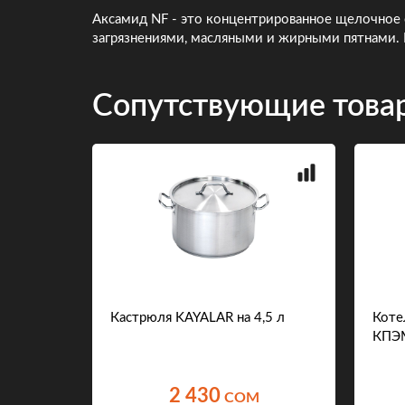
Аксамид NF - это концентрированное щелочное
загрязнениями, масляными и жирными пятнами. Н
Сопутствующие това
Abat
Кастрюля KAYALAR на 4,5 л
Коте
КПЭ
2 430
M
COM