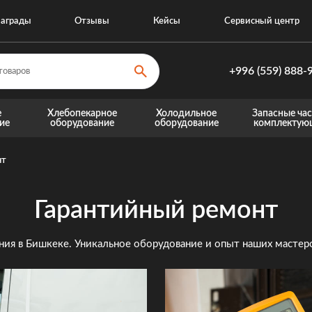
аграды
Отзывы
Кейсы
Сервисный центр
+996 (559) 888-
+996 (559) 8
е
Хлебопекарное
Холодильное
Запасные час
ие
оборудование
оборудование
комплектую
+996 (770) 8
Запасные части для теплового оборудовани
Запасные части для хо
нт
Гарантийный ремонт
я в Бишкеке. Уникальное оборудование и опыт наших мастеро