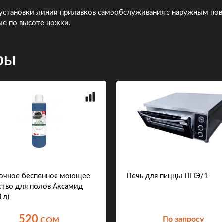
тановки линии прилавков самообслуживания с наружным пово
ые по высоте ножки.
ры
чное беспенное моющее
Печь для пиццы ППЭ/1
ство для полов Аксамид
1л)
520
По запросу
COM