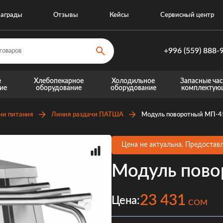
аграды
Отзывы
Кейсы
Сервисный центр
+996 (559) 888-
+996 (559) 8
е
Хлебопекарное
Холодильное
Запасные час
ие
оборудование
оборудование
комплектую
+996 (770) 8
Запасные части для теплового оборудовани
Запасные части для хо
чи питания
Линия раздачи ПАТША
Модуль поворотный МП-
Цена не актуальна. Предоставл
Модуль пов
23 431
Цена:
COM