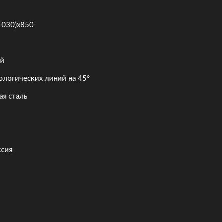
1030)x850
ый
ологических линий на 45°
я сталь
ссия