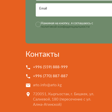
Email
Нажимая на кнопку, я соглашаюсь с
политикой конфиденциальности
Контакты
+996 (559) 888-999
+996 (770) 887-887
arto.info@arto.kg
720051, Кыргызстан, г. Бишкек, ул.
Салиевой, 180 (пересечение с ул.
Алма-Атинской)