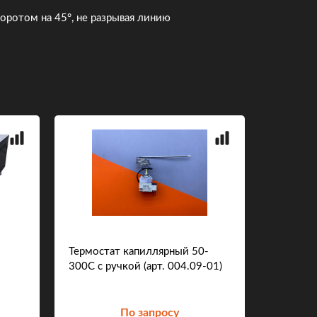
ротом на 45°, не разрывая линию
Термостат капиллярный 50-
Пристен
300С с ручкой (арт. 004.09-01)
ВХСп-2,5
По запросу