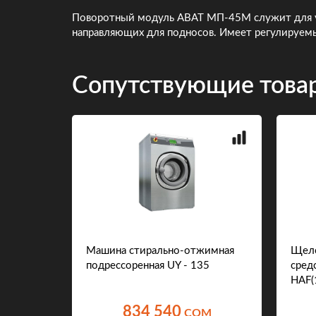
Поворотный модуль ABAT МП-45М служит для ус
направляющих для подносов. Имеет регулируем
Сопутствующие това
34a)
Машина стирально-отжимная
Щело
подрессоренная UY - 135
сред
HАF(
834 540
COM