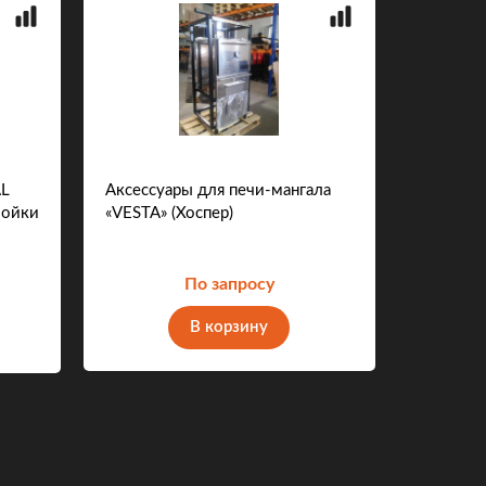
AL
Аксессуары для печи-мангала
Блинный
мойки
«VESTA» (Хоспер)
БА-2/5
По запросу
В корзину