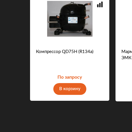
 внешний
Компрессор QD75H (R134a)
Марм
ЭМК-
По запросу
В корзину