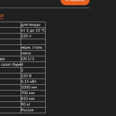
КИ
для пиццы
от 2 до 10 °С
220 л
нерж. сталь
снизу
ара
GN 1/3
 салат-баре
4
2
220 В
0.15 кВт
1000 мм
700 мм
850 мм
90 кг
Россия