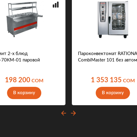
ит 2-х блюд
Пароконвектомат RATION
70КМ-01 паровой
CombiMaster 101 без авто
198 200
1 353 135
COM
COM
В корзину
В корзину