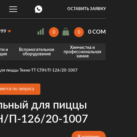
ОСТАВИТЬ ЗАЯВКУ
999
0 COM
0
0
Химчистка и
88-999
ти и
Вспомогательное
профессиональная
щие
оборудование
химия
87-887
я
лодильного оборудования
Весоизмерительное оборудование
Оборудование для профессиональной химчистки
Профессиональная химия для клининга
Профессиональная химия для пищевой промышленности
Профессиональная химия для стирки и химчистки
для пиццы Техно-ТТ СПН/П-126/20-1007
яется по запросу
льный для пиццы
Н/П-126/20-1007
В корзину