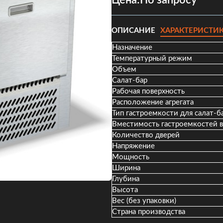
Цена:
По запросу
ОПИСАНИЕ
ХАРАКТЕРИСТИ
Назначение
Температурный режим
Объем
Салат-бар
Рабочая поверхность
Расположение агрегата
Тип гастроемкости для салат-б
Вместимость гастроемкостей в
Количество дверей
Напряжение
Мощность
Ширина
Глубина
Высота
Вес (без упаковки)
Страна производства