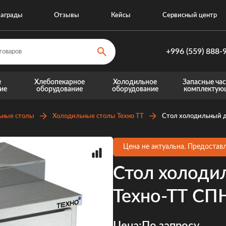
аграды
Отзывы
Кейсы
Сервисный центр
+996 (559) 888-
+996 (559) 8
е
Хлебопекарное
Холодильное
Запасные час
ие
оборудование
оборудование
комплектую
+996 (770) 8
Запасные части для теплового оборудовани
Запасные части для хо
ьные столы
Холодильные столы Техно ТТ
Стол холодильный 
Цена не актуальна. Предоставл
Стол холоди
Техно-ТТ СП